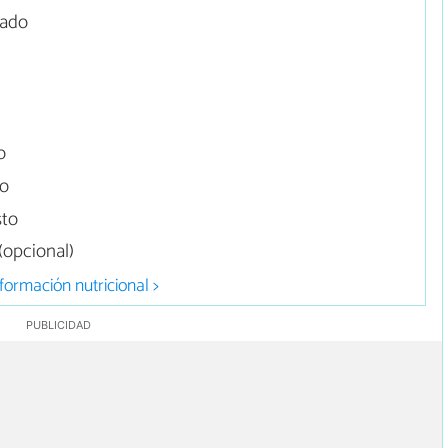
zado
o
to
sto
opcional)
formación nutricional >