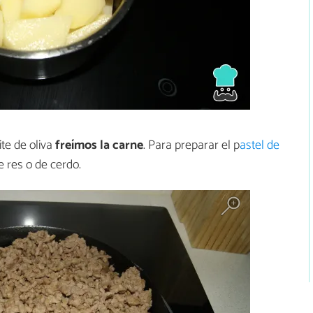
ite de oliva
freímos la carne
. Para preparar el p
astel de
e res o de cerdo.