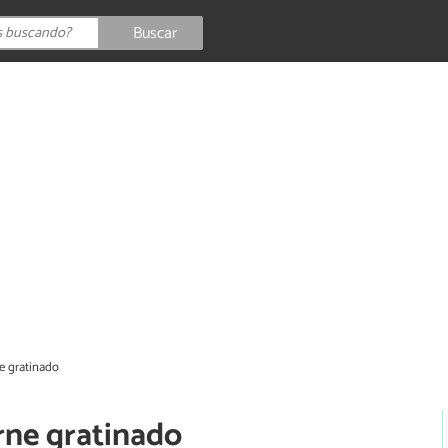
Buscar
ne gratinado
rne gratinado