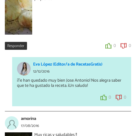
Responder
0
0
Eva López (Editor/a de RecetasGratis)
12/12/2016
¡Te han quedado muy bien Jose Antonio! Nos alegra saber
que te ha gustado la receta. ¡Un saludo!
0
0
amorina
17/08/2016
Muy ricas y saludables !!