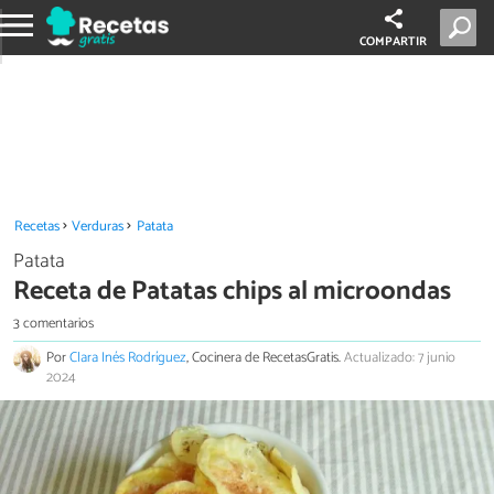
COMPARTIR
Recetas
Verduras
Patata
Patata
Receta de Patatas chips al microondas
3 comentarios
Por
Clara Inés Rodríguez
, Cocinera de RecetasGratis.
Actualizado: 7 junio
2024