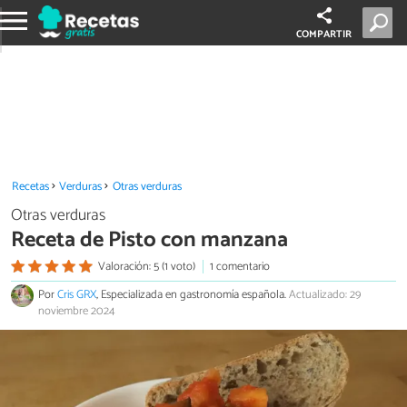
COMPARTIR
Recetas
Verduras
Otras verduras
Otras verduras
Receta de Pisto con manzana
Valoración: 5 (1 voto)
1 comentario
Por
Cris GRX
, Especializada en gastronomía española.
Actualizado: 29
noviembre 2024