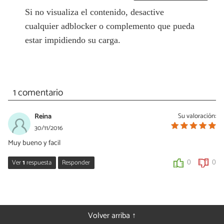
Si no visualiza el contenido, desactive
cualquier adblocker o complemento que pueda
estar impidiendo su carga.
1 comentario
Reina
Su valoración:
30/11/2016
Muy bueno y facil
Ver
1
respuesta
Responder
0
0
Cris GRX
01/12/2016
¡Me alegro de que te guste, Reina! Puede que también te interese
Volver arriba ↑
la receta de pisto marroquí, es similar y deliciosa. Te dejamos el