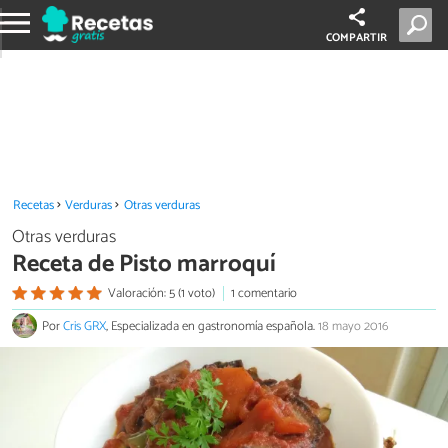
COMPARTIR
Recetas
Verduras
Otras verduras
Otras verduras
Receta de Pisto marroquí
Valoración: 5 (1 voto)
1 comentario
Por
Cris GRX
, Especializada en gastronomía española.
18 mayo 2016