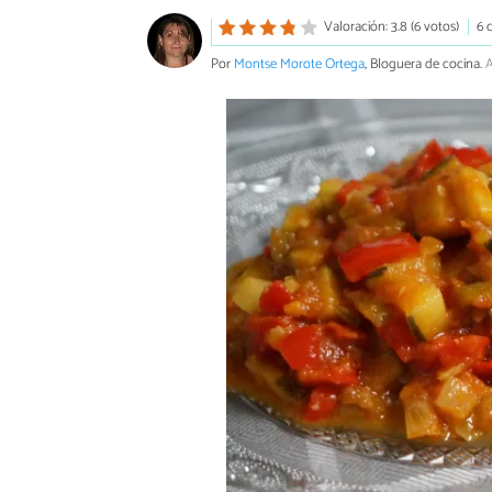
Valoración: 3.8 (6 votos)
6 
Por
Montse Morote Ortega
, Bloguera de cocina.
A