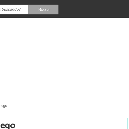
Buscar
chego
hego