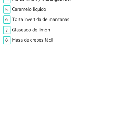
5.
Caramelo líquido
6.
Torta invertida de manzanas
7.
Glaseado de limón
8.
Masa de crepes fácil