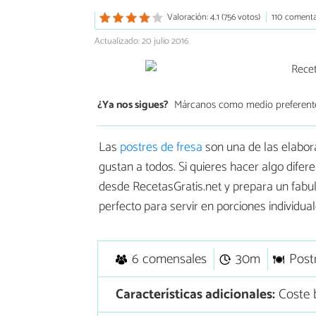
Valoración: 4.1 (756 votos)
110 comenta
Actualizado: 20 julio 2016
¿Ya nos sigues?
Márcanos como medio preferent
Las
postres de fresa
son una de las elabor
gustan a todos. Si quieres hacer algo difer
desde RecetasGratis.net y prepara un fab
perfecto para servir en porciones individua
6 comensales
30m
Post
Características adicionales:
Coste b