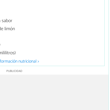
n sabor
de limón
)
lilitros)
formación nutricional >