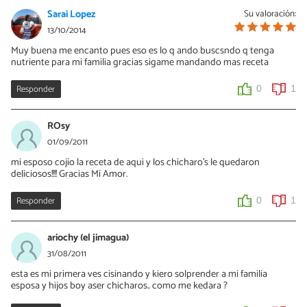
Sarai Lopez
Su valoración:
13/10/2014
Muy buena me encanto pues eso es lo q ando buscsndo q tenga
nutriente para mi familia gracias sigame mandando mas receta
Responder
0
1
ROsy
01/09/2011
mi esposo cojio la receta de aqui y los chicharo's le quedaron
deliciosos!!!! Gracias Mi Amor.
Responder
0
1
ariochy (el jimagua)
31/08/2011
esta es mi primera ves cisinando y kiero solprender a mi familia
esposa y hijos boy aser chicharos.. como me kedara ?