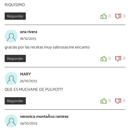
RIQUISIMO
Responder
0
0
ana rivera
18/12/2013
gracias por las recetas muy sabrosas.me encanto
Responder
0
0
MARY
25/10/2013
QUE ES MUCHAME DE PULPO???
Responder
0
0
veronica montaÃ±o ramirez
24/10/2013