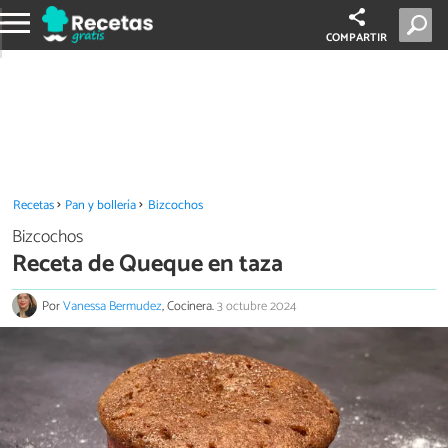
COMPARTIR
Recetas
Pan y bollería
Bizcochos
Bizcochos
Receta de Queque en taza
Por
Vanessa Bermudez
, Cocinera.
3 octubre 2024