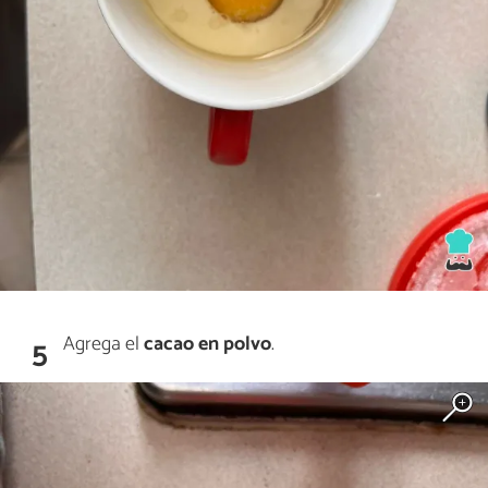
Agrega el
cacao en polvo
.
5