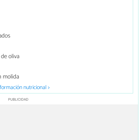
ados
de oliva
n molida
formación nutricional >