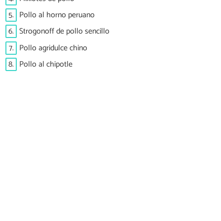
5.
Pollo al horno peruano
6.
Strogonoff de pollo sencillo
7.
Pollo agridulce chino
8.
Pollo al chipotle