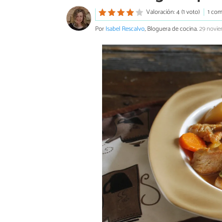
Valoración: 4 (1 voto)
1 com
Por
Isabel Rescalvo
, Bloguera de cocina.
29 novie