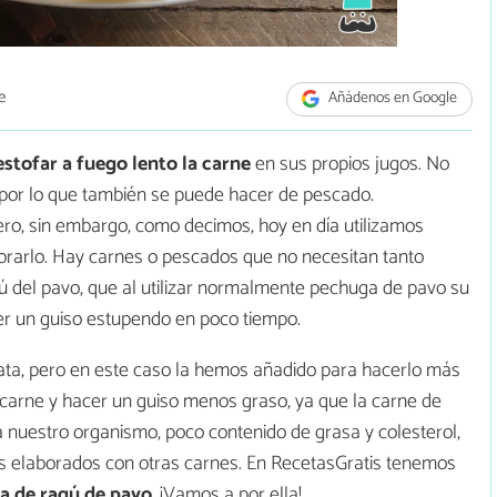
e
Añádenos en Google
estofar a fuego lento la carne
en sus propios jugos. No
 por lo que también se puede hacer de pescado.
ero, sin embargo, como decimos, hoy en día utilizamos
borarlo. Hay carnes o pescados que no necesitan tanto
ú del pavo, que al utilizar normalmente pechuga de pavo su
r un guiso estupendo en poco tiempo.
tata, pero en este caso la hemos añadido para hacerlo más
 carne y hacer un guiso menos graso, ya que la carne de
 nuestro organismo, poco contenido de grasa y colesterol,
s elaborados con otras carnes. En RecetasGratis tenemos
a de ragú de pavo
. ¡Vamos a por ella!