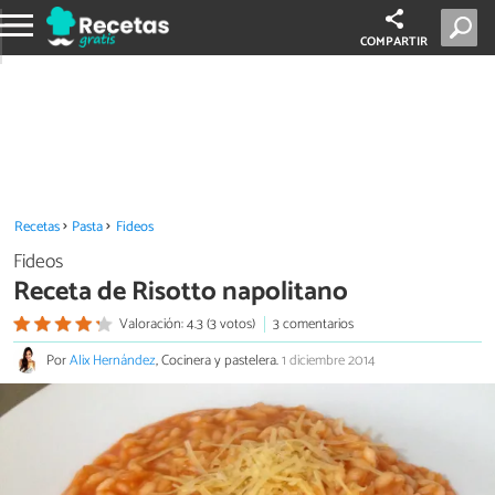
COMPARTIR
Recetas
Pasta
Fideos
Fideos
Receta de Risotto napolitano
Valoración: 4.3 (3 votos)
3 comentarios
Por
Alix Hernández
, Cocinera y pastelera.
1 diciembre 2014