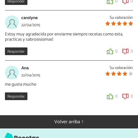
Responder
0
0
carolyne
Su valoración:
22/04/2015
Estoy muy agradecida por enviarme siempre recetas como esta,
practicas y sabrosisisimas!
Responder
0
0
Ana
Su valoración:
22/04/2015
me gusta mucho
Responder
0
0
Volver arriba ↑