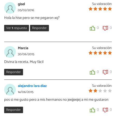
gisel
Su valoración:
05/02/2016
Hola la hise pero se me pegaron xq?
Ver
1
respuesta
Responder
0
0
Laura Durán
08/02/2016
Marcia
Su valoración:
Hola Gisel debes añadir un poco de mantequillaa la placa de
30/06/2015
horno para que estos no se peguen, un saludo.
Divina la receta.. Muy fácil
0
0
Responder
0
0
alejandro lara diaz
Su valoración:
14/06/2015
pos si me gusto pero a mis hermanos no jeejjeejej a mi me gustaron
Responder
0
0