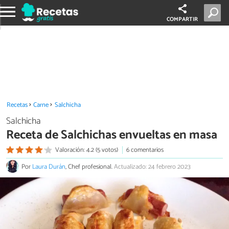
COMPARTIR
Recetas
Carne
Salchicha
Salchicha
Receta de Salchichas envueltas en masa
Valoración: 4.2 (5 votos)
6 comentarios
Por
Laura Durán
, Chef profesional.
Actualizado: 24 febrero 2023