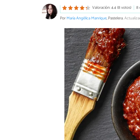
Valoración: 4.4 (8 votos)
8 
Por
María Angélica Manrique
, Pastelera.
Actualiza