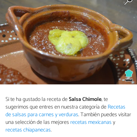
Si te ha gustado la receta de
Salsa Chimole
, te
sugerimos que entres en nuestra categoría de
Recetas
de salsas para carnes y verduras
. También puedes visitar
una selección de las mejores
recetas mexicanas
y
recetas chiapanecas
.