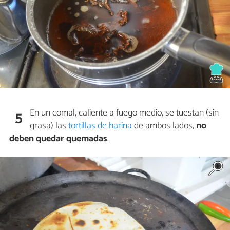
En un comal, caliente a fuego medio, se tuestan (sin
5
grasa) las
tortillas de harina
de ambos lados,
no
deben quedar quemadas
.