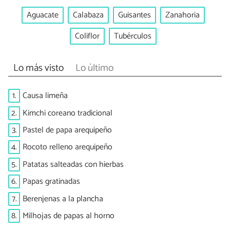
Aguacate
Calabaza
Guisantes
Zanahoria
Coliflor
Tubérculos
Lo más visto
Lo último
1.
Causa limeña
2.
Kimchi coreano tradicional
3.
Pastel de papa arequipeño
4.
Rocoto relleno arequipeño
5.
Patatas salteadas con hierbas
6.
Papas gratinadas
7.
Berenjenas a la plancha
8.
Milhojas de papas al horno