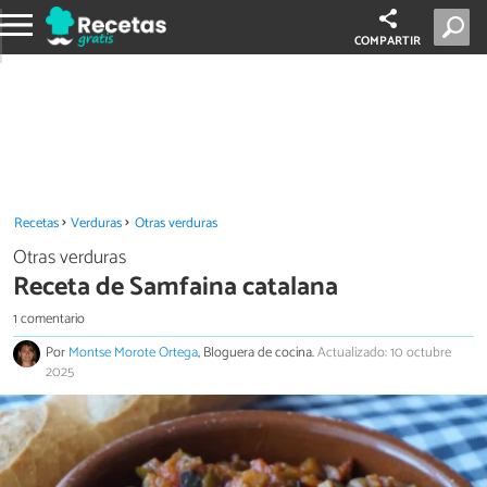
COMPARTIR
Recetas
Verduras
Otras verduras
Otras verduras
Receta de Samfaina catalana
1 comentario
Por
Montse Morote Ortega
, Bloguera de cocina.
Actualizado: 10 octubre
2025