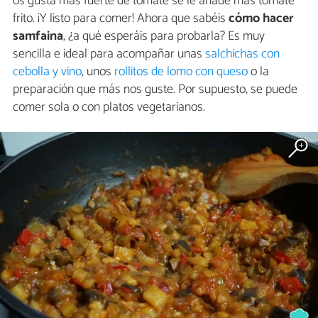
os gusta más fuerte de tomate se le añade más tomate
frito. ¡Y listo para comer! Ahora que sabéis
cómo hacer
samfaina
, ¿a qué esperáis para probarla? Es muy
sencilla e ideal para acompañar unas
salchichas con
cebolla y vino
, unos
rollitos de lomo con queso
o la
preparación que más nos guste. Por supuesto, se puede
comer sola o con platos vegetarianos.