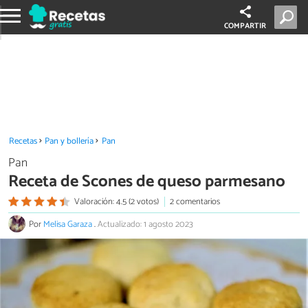
COMPARTIR
Recetas
Pan y bollería
Pan
Pan
Receta de Scones de queso parmesano
Valoración: 4.5 (2 votos)
2 comentarios
Por
Melisa Garaza
.
Actualizado: 1 agosto 2023