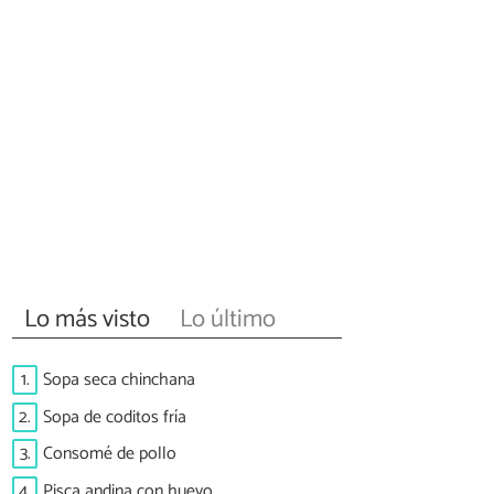
Lo más visto
Lo último
1.
Sopa seca chinchana
2.
Sopa de coditos fría
3.
Consomé de pollo
4.
Pisca andina con huevo