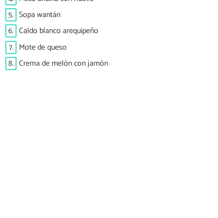
5.
Sopa wantán
6.
Caldo blanco arequipeño
7.
Mote de queso
8.
Crema de melón con jamón