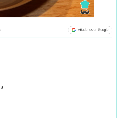
e
Añádenos en Google
ta