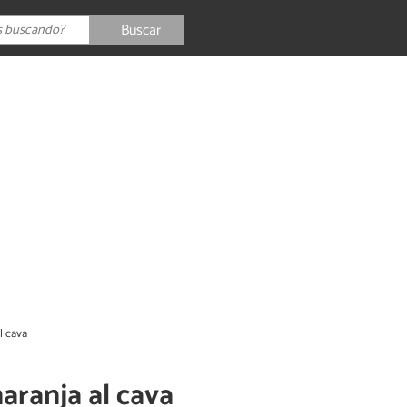
Buscar
l cava
aranja al cava