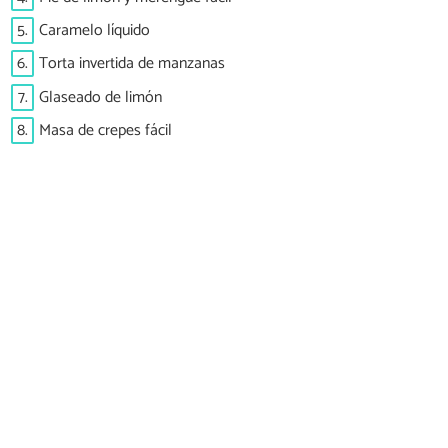
5.
Caramelo líquido
6.
Torta invertida de manzanas
7.
Glaseado de limón
8.
Masa de crepes fácil