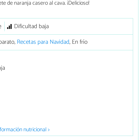
 de naranja casero al cava. ¡Delicioso!
e
Dificultad baja
barato,
Recetas para Navidad
, En frío
nja
n
formación nutricional >