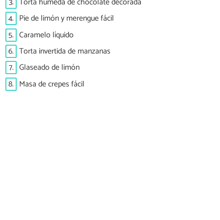
3.
Torta húmeda de chocolate decorada
4.
Pie de limón y merengue fácil
5.
Caramelo líquido
6.
Torta invertida de manzanas
7.
Glaseado de limón
8.
Masa de crepes fácil