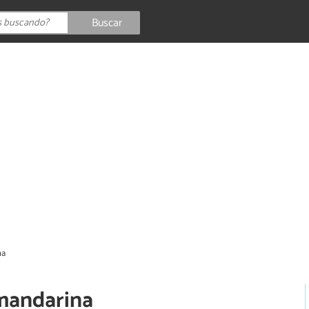
Buscar
na
 mandarina