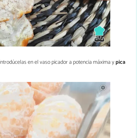
introdúcelas en el vaso picador a potencia máxima y
pica