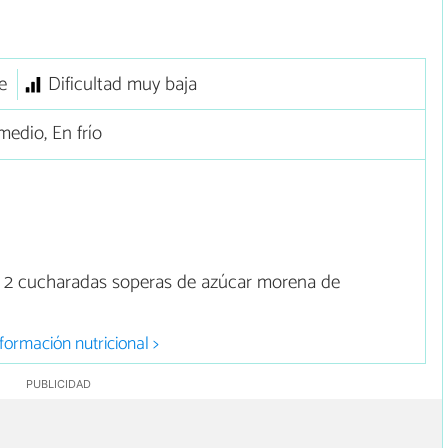
e
Dificultad muy baja
edio, En frío
o 2 cucharadas soperas de azúcar morena de
formación nutricional >