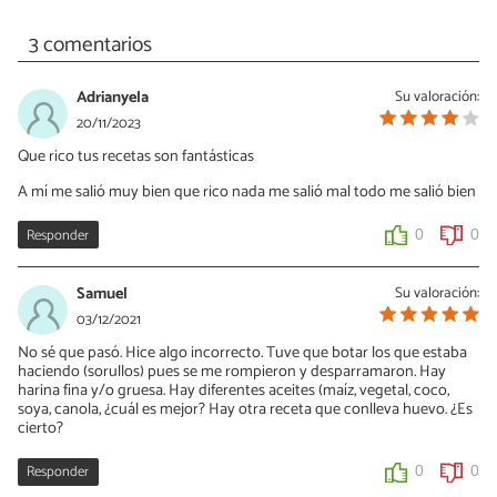
3 comentarios
Adrianyela
Su valoración:
20/11/2023
Que rico tus recetas son fantásticas
A mí me salió muy bien que rico nada me salió mal todo me salió bien
Responder
0
0
Samuel
Su valoración:
03/12/2021
No sé que pasó. Hice algo incorrecto. Tuve que botar los que estaba
haciendo (sorullos) pues se me rompieron y desparramaron. Hay
harina fina y/o gruesa. Hay diferentes aceites (maíz, vegetal, coco,
soya, canola, ¿cuál es mejor? Hay otra receta que conlleva huevo. ¿Es
cierto?
Responder
0
0