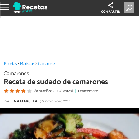
COMPARTIR
Recetas
Mariscos
Camarones
Camarones
Receta de sudado de camarones
Valoración: 3.7 (36 votos)
1 comentario
Por
LINA MARCELA
.
30 noviembre 2014