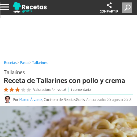
COMPARTIR
Recetas
Pasta
Tallarines
Tallarines
Receta de Tallarines con pollo y crema
Valoración: 3 (1 voto)
1 comentario
Por
Marco Álvarez
, Cocinero de RecetasGratis.
Actualizado: 20 agosto 2018