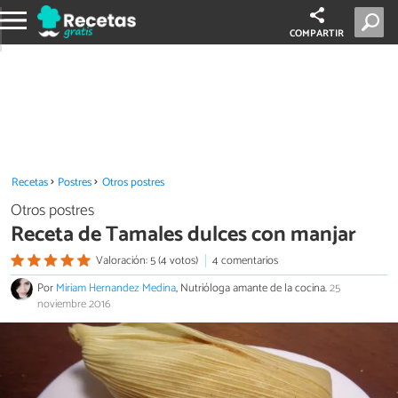
COMPARTIR
Recetas
Postres
Otros postres
Otros postres
Receta de Tamales dulces con manjar
Valoración: 5 (4 votos)
4 comentarios
Por
Miriam Hernandez Medina
, Nutrióloga amante de la cocina.
25
noviembre 2016