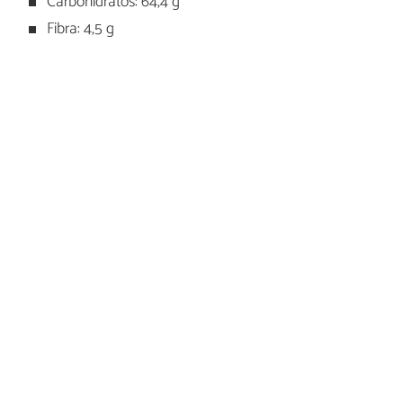
Carbohidratos: 64,4 g
Fibra: 4,5 g