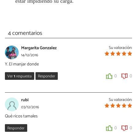
estar impidiendo su carga.
4 comentarios
Margarita Gonzalez
Su valoración:
14/12/2016
Y. El manjar donde
Ver
1
respuesta
Responder
0
0
Miriam Hernandez Medina
14/12/2016
rubi
Su valoración:
Hola Margarita, a la cajeta también se le conoce como manjar!
03/12/2016
Saludos!
Qué ricos tamales
0
0
Responder
0
0