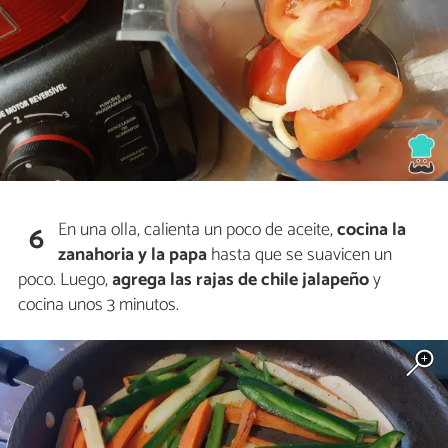
En una olla, calienta un poco de aceite,
cocina la
6
zanahoria y la papa
hasta que se suavicen un
poco. Luego,
agrega las rajas de chile jalapeño
y
cocina unos 3 minutos.