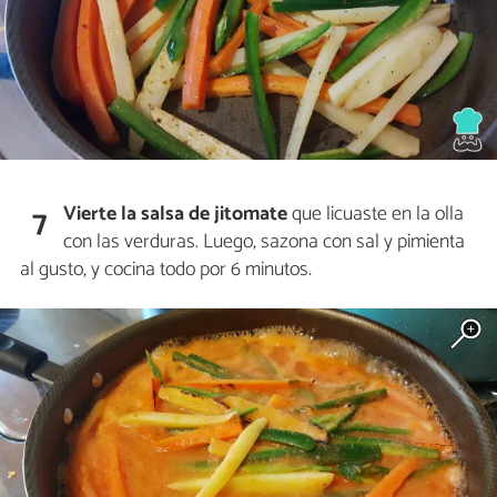
Vierte la salsa de jitomate
que licuaste en la olla
7
con las verduras. Luego, sazona con sal y pimienta
al gusto, y cocina todo por 6 minutos.