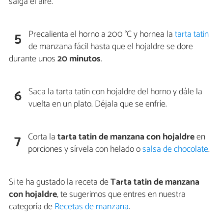
salga el aire.
Precalienta el horno a 200 °C y hornea la
tarta tatin
5
de manzana fácil hasta que el hojaldre se dore
durante unos
20 minutos
.
Saca la tarta tatin con hojaldre del horno y dále la
6
vuelta en un plato. Déjala que se enfríe.
Corta la
tarta tatin de manzana con hojaldre
en
7
porciones y sírvela con helado o
salsa de chocolate
.
Si te ha gustado la receta de
Tarta tatin de manzana
con hojaldre
, te sugerimos que entres en nuestra
categoría de
Recetas de manzana
.