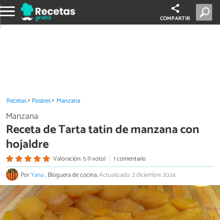
COMPARTIR
Recetas
Postres
Manzana
Manzana
Receta de Tarta tatin de manzana con
hojaldre
Valoración: 5 (1 voto)
1 comentario
Por
Yana
, Bloguera de cocina.
Actualizado: 2 diciembre 2024