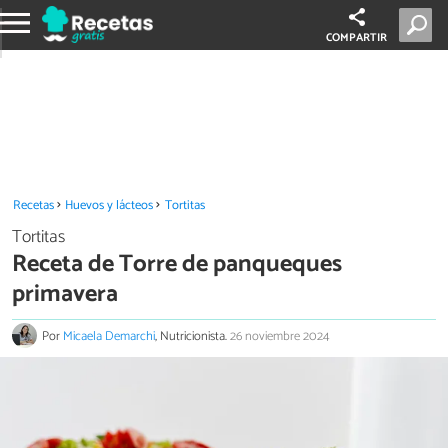
COMPARTIR
Recetas
Huevos y lácteos
Tortitas
Tortitas
Receta de Torre de panqueques
primavera
Por
Micaela Demarchi
, Nutricionista.
26 noviembre 2024