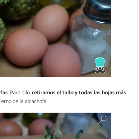
ofas
. Para ello,
retiramos el tallo y todas las hojas más
tierno de la alcachofa.