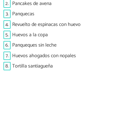
2.
Pancakes de avena
3.
Panquecas
4.
Revuelto de espinacas con huevo
5.
Huevos a la copa
6.
Panqueques sin leche
7.
Huevos ahogados con nopales
8.
Tortilla santiagueña