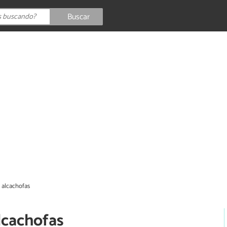
Buscar
e alcachofas
alcachofas