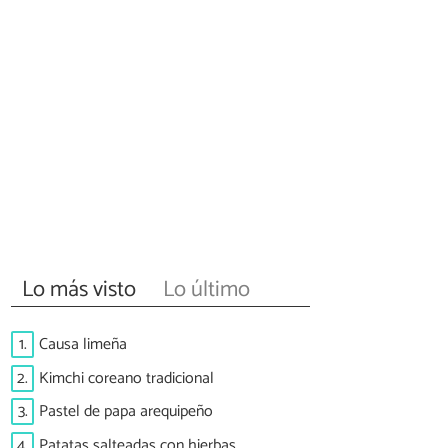
Lo más visto
Lo último
1.
Causa limeña
2.
Kimchi coreano tradicional
3.
Pastel de papa arequipeño
4.
Patatas salteadas con hierbas