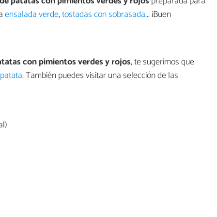
 de patatas con pimientos verdes y rojos
preparada para
na
ensalada verde
,
tostadas con sobrasada
... ¡Buen
atatas con pimientos verdes y rojos
, te sugerimos que
 patata
. También puedes visitar una selección de las
l)