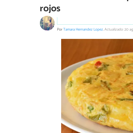
rojos
Por
Tamara Hernandez Lopez
.
Actualizado: 20 a