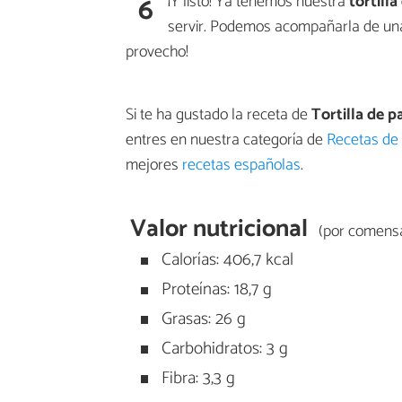
6
¡Y listo! Ya tenemos nuestra
tortilla
servir. Podemos acompañarla de u
provecho!
Si te ha gustado la receta de
Tortilla de p
entres en nuestra categoría de
Recetas de
mejores
recetas españolas
.
Valor nutricional
(por comensa
Calorías: 406,7 kcal
Proteínas: 18,7 g
Grasas: 26 g
Carbohidratos: 3 g
Fibra: 3,3 g