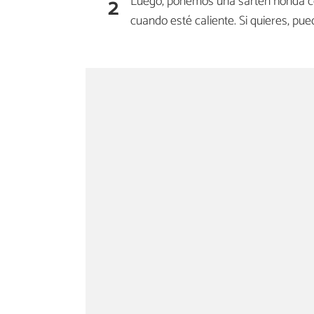
2
Luego, ponemos una sartén honda c
cuando esté caliente. Si quieres, pu