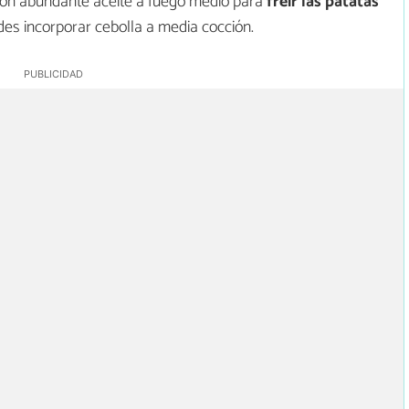
on abundante aceite a fuego medio para
freír las patatas
edes incorporar cebolla a media cocción.