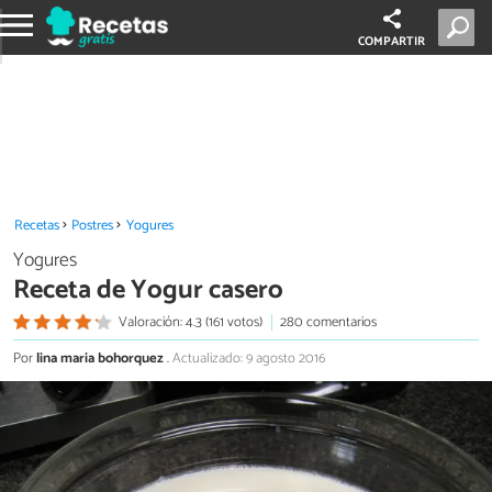
COMPARTIR
Recetas
Postres
Yogures
Yogures
Receta de Yogur casero
Valoración: 4.3 (161 votos)
280 comentarios
Por
lina maria bohorquez
.
Actualizado: 9 agosto 2016