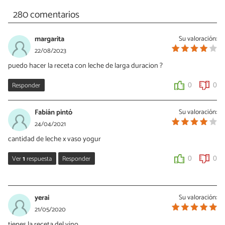
280 comentarios
margarita
Su valoración:
22/08/2023
puedo hacer la receta con leche de larga duracion ?
Responder
0
0
Fabián pintó
Su valoración:
24/04/2021
cantidad de leche x vaso yogur
Ver
1
respuesta
Responder
0
0
CLAUDIA MARCELA
23/05/2022
yerai
Su valoración:
un litro
21/05/2020
tienes la receta del vino