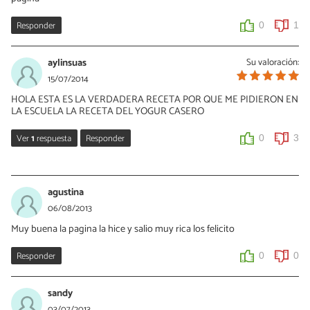
Responder
0
1
aylinsuas
Su valoración:
15/07/2014
HOLA ESTA ES LA VERDADERA RECETA POR QUE ME PIDIERON EN
LA ESCUELA LA RECETA DEL YOGUR CASERO
Ver
1
respuesta
Responder
0
3
miryam arcos revelo
02/03/2015
agustina
quiero tener las recetas de yogurt casero con frutas gracias
06/08/2013
Muy buena la pagina la hice y salio muy rica los felicito
0
0
Responder
0
0
sandy
03/07/2013