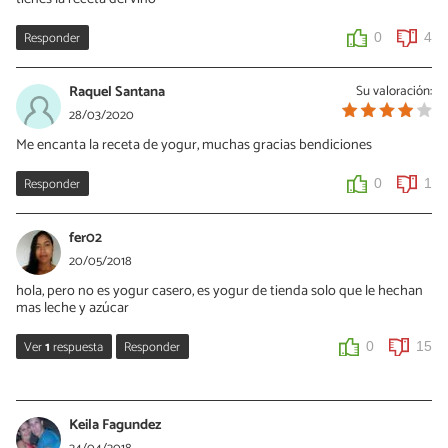
0
0
Responder
0
4
Raquel Santana
Su valoración:
28/03/2020
Me encanta la receta de yogur, muchas gracias bendiciones
Responder
0
1
fer02
20/05/2018
hola, pero no es yogur casero, es yogur de tienda solo que le hechan
mas leche y azúcar
Ver
1
respuesta
Responder
0
15
CLAUDIA MARCELA
23/05/2022
Keila Fagundez
es yogurt casero lo que pasa es que en cambio de comprar tu