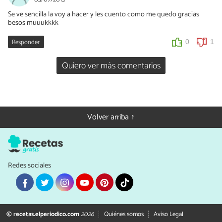
Se ve sencilla la voy a hacer y les cuento como me quedo gracias
besos muuukkkk
Responder
0
1
Quiero ver más comentarios
Volver arriba ↑
Redes sociales
© recetas.elperiodico.com
2026
Quiénes somos
Aviso Legal