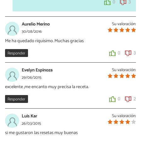
0
3
Aurelio Merino
Su valoración:
30/08/2016
Me ha quedado riquísimo. Muchas gracias
Responder
0
3
Evelyn Espinoza
Su valoración:
29/06/2015
excelente ,me encanto muy precisa la receta.
Responder
0
2
Luis Kar
Su valoración:
26/03/2015
si me gustaron las resetas muy buenas