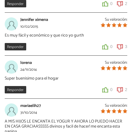
Responder
0
2
Jennifer ximena
Su valoración:
10/02/2015
Es muy fácil y económico y que rico yo gurth
Responder
0
3
lorena
Su valoración:
24/11/2014
Super buenisimo para el hogar
Responder
0
2
mariaelih27
Su valoración:
31/10/2014
A MIS HIJOS LE ENCANTA EL YOGUR Y AHORA LO PUEDO HACER
EN CASA GRACIAASSSSS divinos y facil de hacer! me encanta esta
pagina