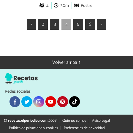
4
30m
Postre
<
2
3
4
5
6
>
Volver arriba ↑
Redes sociales
© recetas.elperiodico.com
2026
Quiénes somos
Aviso Legal
Política de privacidad y cookies
Preferencias de privacidad