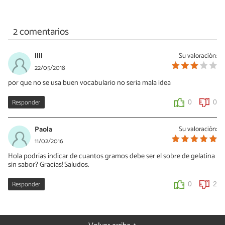
2 comentarios
llll
Su valoración:
22/05/2018
por que no se usa buen vocabulario no seria mala idea
Responder
0
0
Paola
Su valoración:
11/02/2016
Hola podrías indicar de cuantos gramos debe ser el sobre de gelatina
sin sabor? Gracias! Saludos.
Responder
0
2