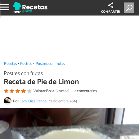
COMPARTIR
Recetas
Postres
Postres con frutas
Postres con frutas
Receta de Pie de Limon
Valoración: 4 (2 votos)
2 comentarios
Por
Cami Diaz Rangel
.
12 diciembre 2014