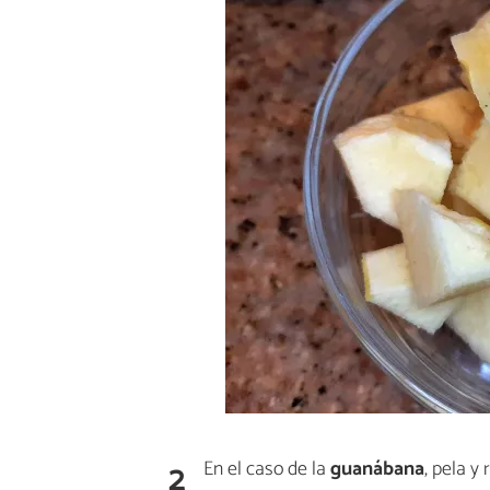
2
En el caso de la
guanábana
, pela y