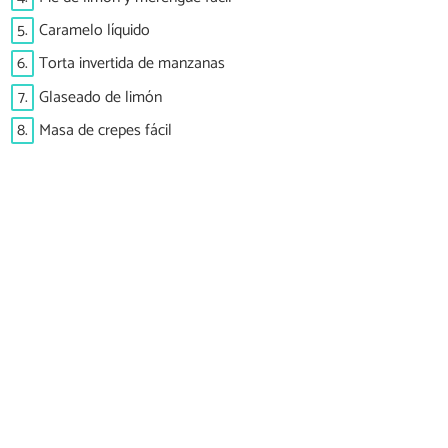
5.
Caramelo líquido
6.
Torta invertida de manzanas
7.
Glaseado de limón
8.
Masa de crepes fácil