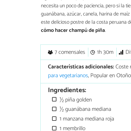
necesita un poco de paciencia, pero si la tie
guanábana, azúcar, canela, harina de maíz
este delicioso postre de la costa peruana 
cómo hacer champú de piña
.
7 comensales
1h 30m
Di
Características adicionales:
Coste 
para vegetarianos
, Popular en Otoño
Ingredientes:
½ piña golden
½ guanábana mediana
1 manzana mediana roja
1 membrillo