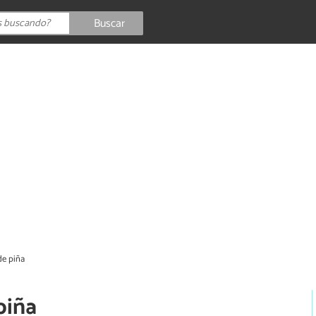
Buscar
e piña
piña