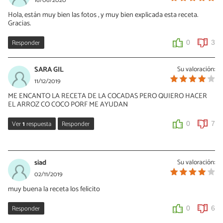
16/06/2020
Hola, están muy bien las fotos , y muy bien explicada esta receta.
Gracias.
Responder
0
3
SARA GIL
Su valoración:
11/12/2019
ME ENCANTO LA RECETA DE LA COCADAS PERO QUIERO HACER
EL ARROZ CO COCO PORF ME AYUDAN
Ver
1
respuesta
Responder
0
7
tina
05/07/2021
siad
Su valoración:
Hola, para haer el arroz con coco, se ralla el coco y se licua con
02/11/2019
poca agua (un vaso de agua de 8 onzas) se cuela y la leche que
muy buena la receta los felicito
sale, se sofrie en una sarten hasta que dore y queden unos
grumitos. luego le agregas 3 tazas de agua de leche de coco
sacado del mismo coco, cuando cueles el coco, lo reservas
Responder
0
6
nuevamente con 3 tazas de agua, le colocas sal normal y le