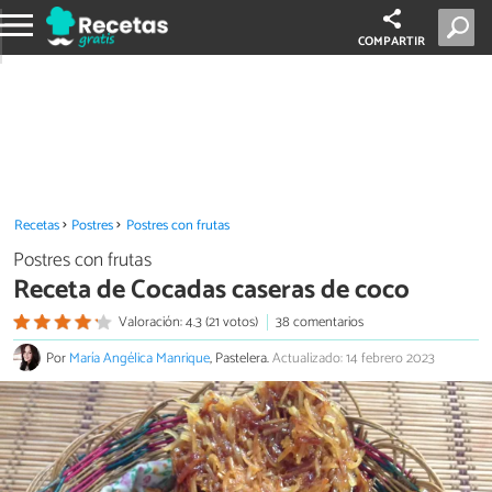
COMPARTIR
Recetas
Postres
Postres con frutas
Postres con frutas
Receta de Cocadas caseras de coco
Valoración: 4.3 (21 votos)
38 comentarios
Por
María Angélica Manrique
, Pastelera.
Actualizado: 14 febrero 2023