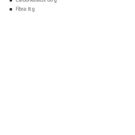
Carbohidratos: 66 g
Fibra: 8 g