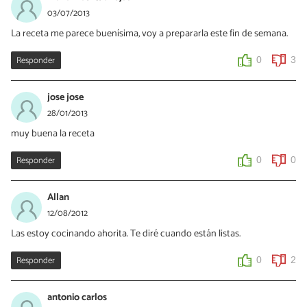
03/07/2013
La receta me parece buenísima, voy a prepararla este fin de semana.
Responder
0
3
jose jose
28/01/2013
muy buena la receta
Responder
0
0
Allan
12/08/2012
Las estoy cocinando ahorita. Te diré cuando están listas.
Responder
0
2
antonio carlos