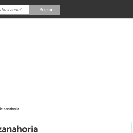
Buscar
de zanahoria
zanahoria