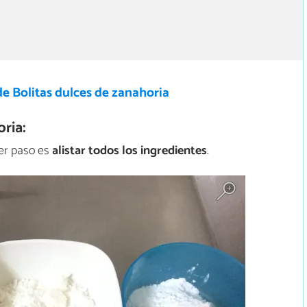
e Bolitas dulces de zanahoria
ria:
mer paso es
alistar todos los ingredientes
.