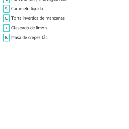
5.
Caramelo líquido
6.
Torta invertida de manzanas
7.
Glaseado de limón
8.
Masa de crepes fácil