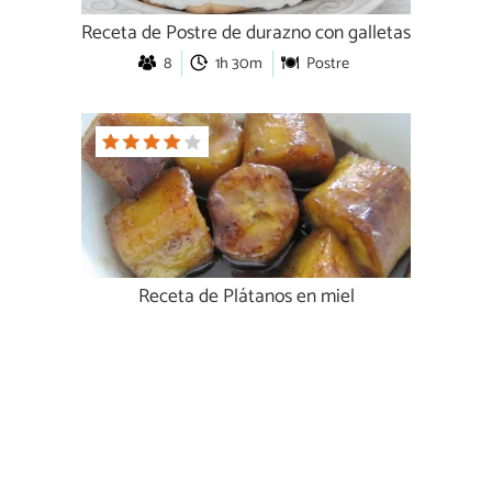
Receta de Postre de durazno con galletas
8
1h 30m
Postre
Receta de Plátanos en miel