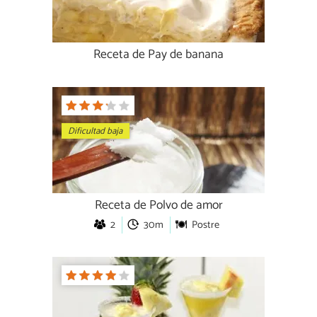
Receta de Pay de banana
Dificultad baja
Receta de Polvo de amor
2
30m
Postre