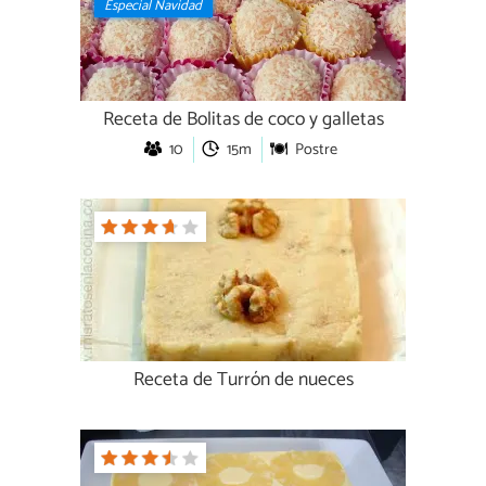
Especial Navidad
Receta de Bolitas de coco y galletas
10
15m
Postre
Receta de Turrón de nueces