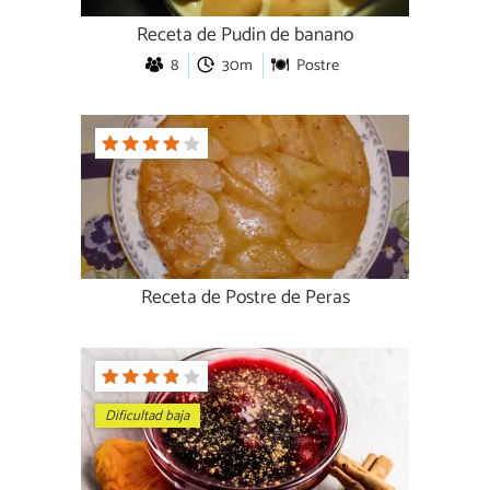
Receta de Pudin de banano
8
30m
Postre
Receta de Postre de Peras
Dificultad baja