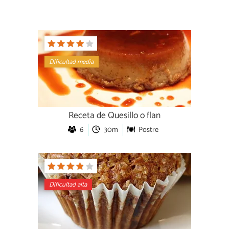
Dificultad media
Receta de Quesillo o flan
6
30m
Postre
Dificultad alta