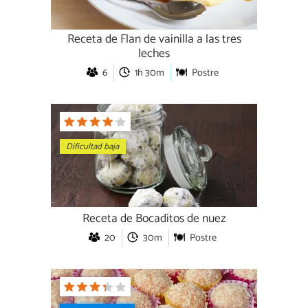
Receta de Flan de vainilla a las tres
leches
6
1h 30m
Postre
Dificultad baja
Receta de Bocaditos de nuez
20
30m
Postre