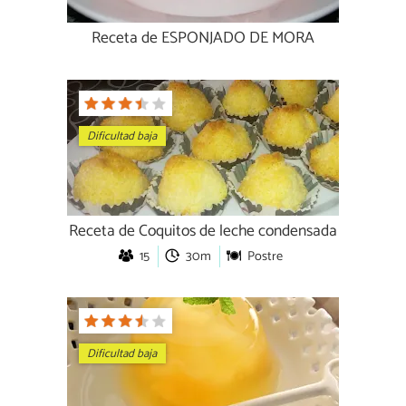
Receta de ESPONJADO DE MORA
Dificultad baja
Receta de Coquitos de leche condensada
15
30m
Postre
Dificultad baja