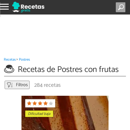
Recetas
Postres
Recetas de Postres con frutas
284 recetas
Filtros
Dificultad baja