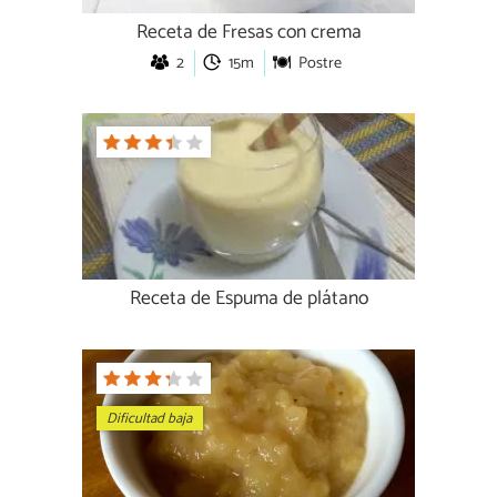
Receta de Fresas con crema
2
15m
Postre
Receta de Espuma de plátano
Dificultad baja