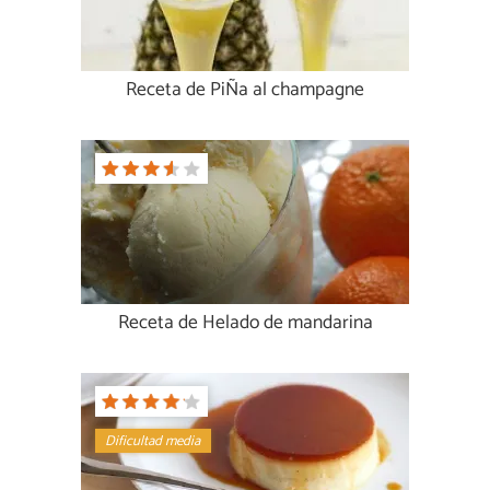
Receta de PiÑa al champagne
Receta de Helado de mandarina
Dificultad media