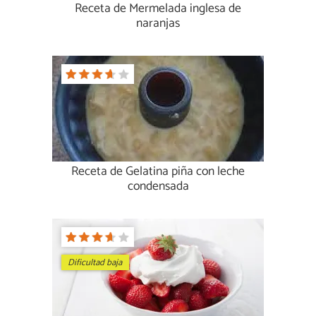
Receta de Mermelada inglesa de
naranjas
Receta de Gelatina piña con leche
condensada
Dificultad baja