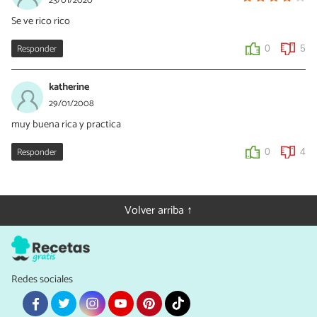
23/01/2020
Se ve rico rico
Responder
0
5
katherine
29/01/2008
muy buena rica y practica
Responder
0
4
Volver arriba ↑
Redes sociales