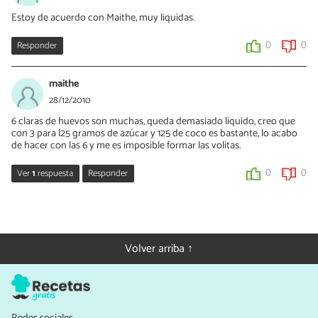
Estoy de acuerdo con Maithe, muy liquidas.
Responder
0
0
maithe
28/12/2010
6 claras de huevos son muchas, queda demasiado liquido, creo que
con 3 para l25 gramos de azúcar y 125 de coco es bastante, lo acabo
de hacer con las 6 y me es imposible formar las volitas.
Ver
1
respuesta
Responder
0
0
Ana Maria
03/04/2020
Yo creo que si pones 6 claras tienes que echar 250gr de coco
Volver arriba ↑
rallado porque yo eche para las 6 claras 125gr más medio de otro
paquete y todavia está un poco líquido pero solo un poco y de
azúcar está bien 125gr
0
0