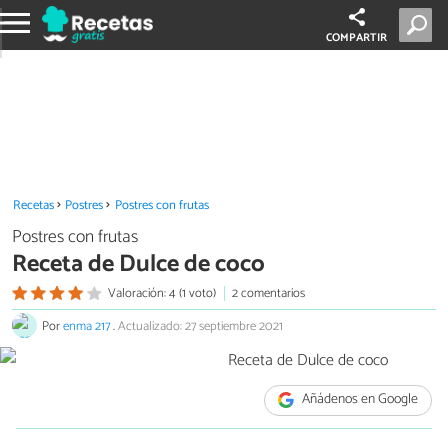
COMPARTIR
Recetas
Postres
Postres con frutas
Postres con frutas
Receta de Dulce de coco
Valoración: 4 (1 voto)
2 comentarios
Por
enma 217
.
Actualizado: 27 septiembre 2021
Añádenos en Google