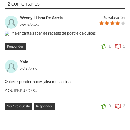
2 comentarios
Wendy Liliana De Garcia
Su valoración:
26/04/2020
Me encanta saber de recetas de postre de dulces
Responder
1
1
Yola
25/10/2019
Quiero spender hacer jalea me fascina.
Y QUIPE.PUEDES...
Ver
1
respuesta
Responder
0
2
annys navas
25/01/2022