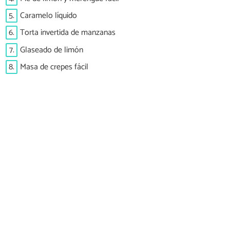
5.
Caramelo líquido
6.
Torta invertida de manzanas
7.
Glaseado de limón
8.
Masa de crepes fácil