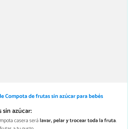
de Compota de frutas sin azúcar para bebés
sin azúcar:
compota casera será
lavar, pelar y trocear toda la fruta
.
rutas a tu gusto.