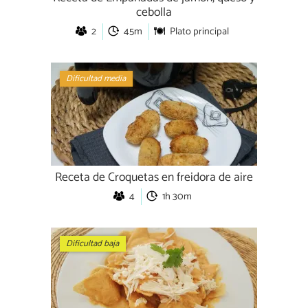
cebolla
2
45m
Plato principal
Dificultad media
Receta de Croquetas en freidora de aire
4
1h 30m
Dificultad baja