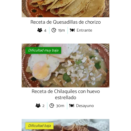
Receta de Quesadillas de chorizo
4
15m
Entrante
Dificultad muy baja
Receta de Chilaquiles con huevo
estrellado
2
30m
Desayuno
Dificultad baja