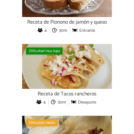
Receta de Pionono de jamón y queso
4
30m
Entrante
Dificultad muy baja
Receta de Tacos rancheros
4
30m
Desayuno
Dificultad media