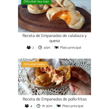
Dificultad muy baja
Receta de Empanadas de calabaza y
queso
2
45m
Plato principal
Dificultad media
Receta de Empanadas de pollo fritas
4
1h 30m
Plato principal