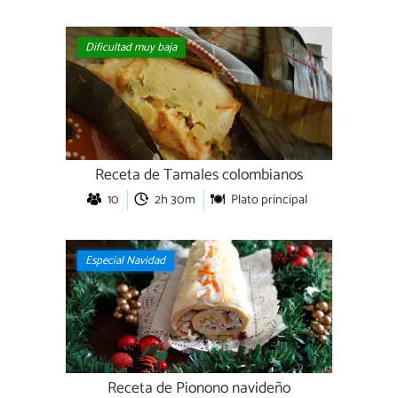
Dificultad muy baja
Receta de Tamales colombianos
10
2h 30m
Plato principal
Especial Navidad
Receta de Pionono navideño