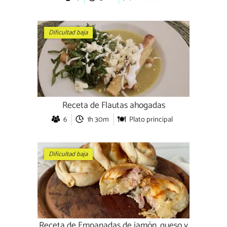
Dificultad baja
Receta de Flautas ahogadas
6
1h 30m
Plato principal
Dificultad baja
Receta de Empanadas de jamón, queso y