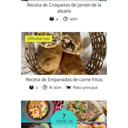
Receta de Croquetas de jamón de la
abuela
4
45m
Dificultad baja
Receta de Empanadas de carne fritas
3
1h 30m
Plato principal