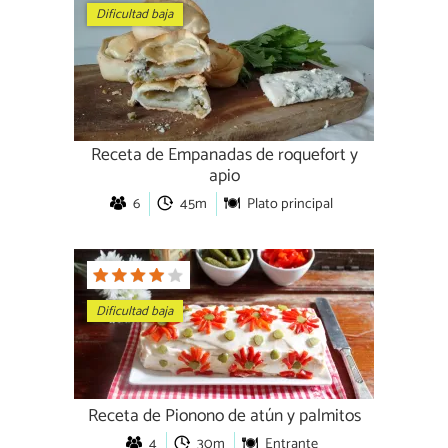
Dificultad baja
Receta de Empanadas de roquefort y
apio
6
45m
Plato principal
Dificultad baja
Receta de Pionono de atún y palmitos
4
30m
Entrante