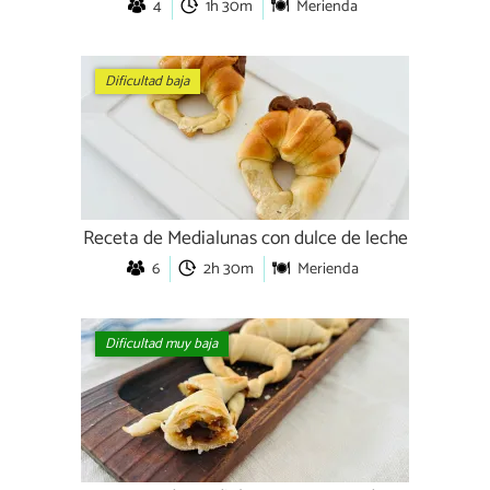
4
1h 30m
Merienda
Dificultad baja
Receta de Medialunas con dulce de leche
6
2h 30m
Merienda
Dificultad muy baja