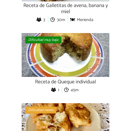
Receta de Galletitas de avena, banana y
miel
3
30m
Merienda
Dificultad muy baja
Receta de Queque individual
1
45m
Dificultad media