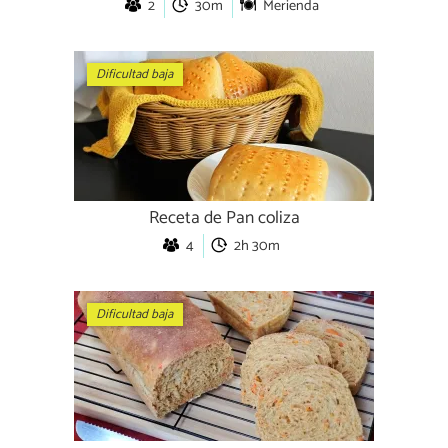
2
30m
Merienda
Dificultad baja
Receta de Pan coliza
4
2h 30m
Dificultad baja