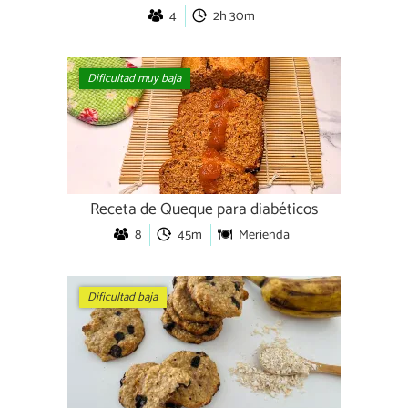
4
2h 30m
Dificultad muy baja
Receta de Queque para diabéticos
8
45m
Merienda
Dificultad baja