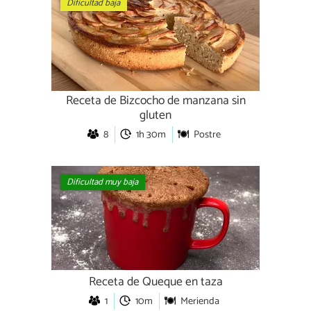
Dificultad baja
Receta de Bizcocho de manzana sin
gluten
8
1h 30m
Postre
Dificultad muy baja
Receta de Queque en taza
1
10m
Merienda