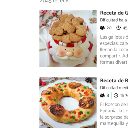
2.045 recetas
Receta de G
Dificultad baja
20
4
Las galletas 
especias: can
llenan la coc
compartir. Ad
formas divert
Receta de R
Dificultad med
8
1h 
El Roscón de 
Epifanía, la 
la sorpresa d
mantequilla y