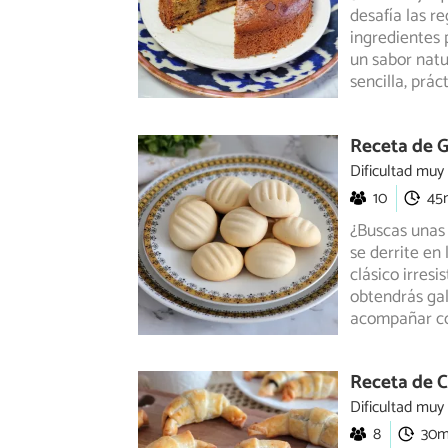
desafía las r
ingredientes
p
un sabor natu
sencilla, prác
Receta de G
Dificultad muy
10
45
¿Buscas unas 
se derrite en
clásico irres
obtendrás gal
acompañar co
Receta de C
Dificultad muy
8
30