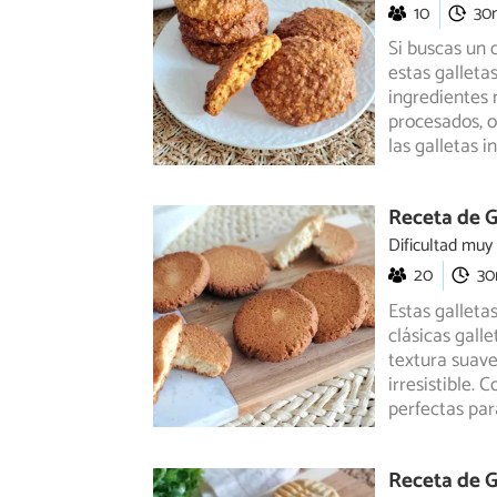
10
30
Si buscas un 
estas galleta
ingredientes
n
procesados, o
las galletas i
Receta de G
Dificultad muy
20
3
Estas galletas
clásicas galle
textura suav
irresistible.
perfectas pa
Receta de G