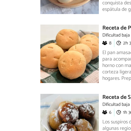
conquista des
espátula de g
Receta de 
Dificultad baja
8
2h 
El pan amasad
para acompaña
horno
con man
corteza liger
hogares. Prep
Receta de S
Dificultad baja
6
1h 
Los suspiros 
algunas regio