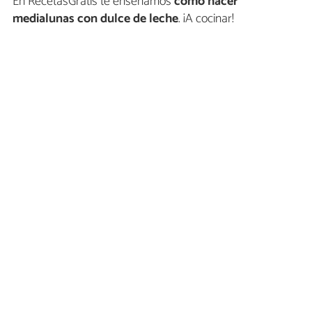
En RecetasGratis te enseñamos
cómo hacer
medialunas con dulce de leche
. ¡A cocinar!