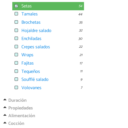
Setas
54
Tamales
44
Brochetas
35
Hojaldre salado
32
Enchiladas
30
Crepes salados
22
Wraps
21
Fajitas
17
Tequeños
11
Soufflé salado
9
Volovanes
7
Duración
Propiedades
Alimentación
Cocción