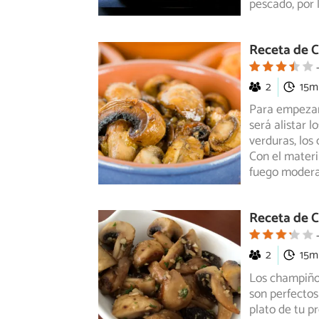
pescado, por 
Receta de C
2
15m
Para empezar
será alistar l
verduras, los
Con el materi
fuego modera
Receta de C
2
15m
Los champiñon
son perfectos
plato de tu p