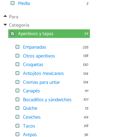
Media
3
Para
Categoría
Aperitivos y tapas
54
Empanadas
235
Otros aperitivos
138
Croquetas
130
Antojitos mexicanos
124
Cremas para untar
124
Canapés
111
Bocadillos y sándwiches
101
Quiche
75
Ceviches
69
Tacos
68
Arepas
56