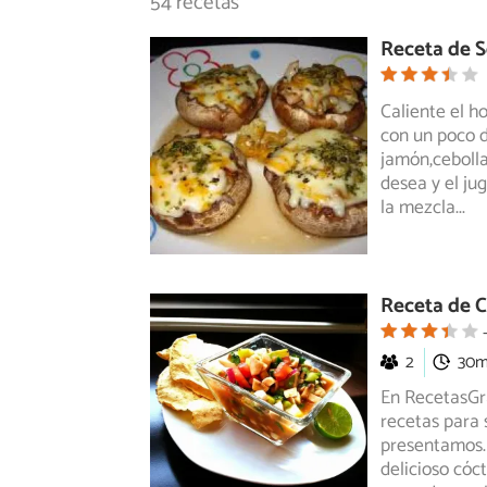
54 recetas
Receta de S
Caliente el h
con un poco d
jamón,cebolla
desea y el ju
la mezcla
...
Receta de 
2
30
En RecetasGra
recetas para 
presentamos.
delicioso cóc