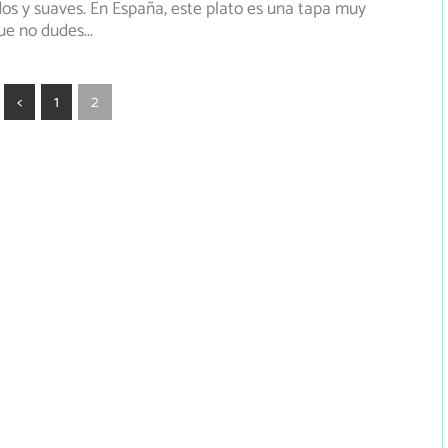
s y suaves. En España, este plato es una tapa muy
que no dudes
...
<
1
2