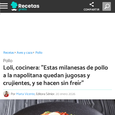
COMPARTIR
Recetas
Aves y caza
Pollo
Pollo
Loli, cocinera: "Estas milanesas de pollo
a la napolitana quedan jugosas y
crujientes, y se hacen sin freír"
Por
Marta Vicente
, Editora Sénior.
20 enero 2026