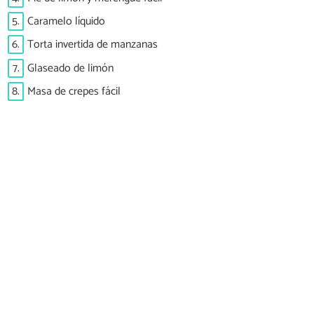
5.
Caramelo líquido
6.
Torta invertida de manzanas
7.
Glaseado de limón
8.
Masa de crepes fácil