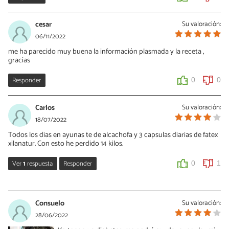
cesar
Su valoración:
06/11/2022
me ha parecido muy buena la información plasmada y la receta ,
gracias
Responder
0
0
Carlos
Su valoración:
18/07/2022
Todos los dias en ayunas te de alcachofa y 3 capsulas diarias de fatex
xilanatur. Con esto he perdido 14 kilos.
Ver
1
respuesta
Responder
0
1
Julia
05/11/2023
Consuelo
Su valoración:
Es muy eficaz fatex y hotpot sustituto de comidas Xilanatur,
28/06/2022
muchas gracias ya llevo perdidos 7 kilos.