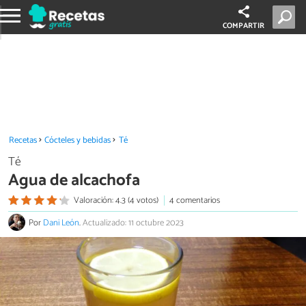
COMPARTIR
Recetas
Cócteles y bebidas
Té
Té
Agua de alcachofa
Valoración: 4.3 (4 votos)
4 comentarios
Por
Dani León
.
Actualizado: 11 octubre 2023