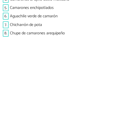
5.
Camarones enchipotlados
6.
Aguachile verde de camarón
7.
Chicharrón de pota
8.
Chupe de camarones arequipeño