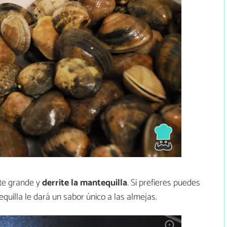
nte grande y
derrite la mantequilla
. Si prefieres puedes
quilla le dará un sabor único a las almejas.